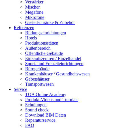
Verstärker
Mischer
Megafone
Mikrofone
Gestellschränke & Zubehör
Referenzen
Bildungseinrichtungen
Hotels
Produktionsstätten
Außenbereich
Öffentliche Gebäude
Einkaufszentren / Einzelhandel
Sport- und Freizeiteinrichtungen
Bürogebäude
Krankenhäuser / Gesundheitswesen
Gebetshäuser
Transportwesen
Service
TOA Online Academy
Produkt-Videos und Tutorials
Schulungen
Sound check
Download BIM Daten
Reparaturservice
FAQ