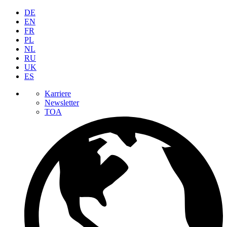
DE
EN
FR
PL
NL
RU
UK
ES
Karriere
Newsletter
TOA