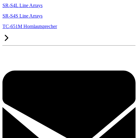
SR-S4L Line Arrays
SR-S4S Line Arrays
TC-651M Hornlautsprecher