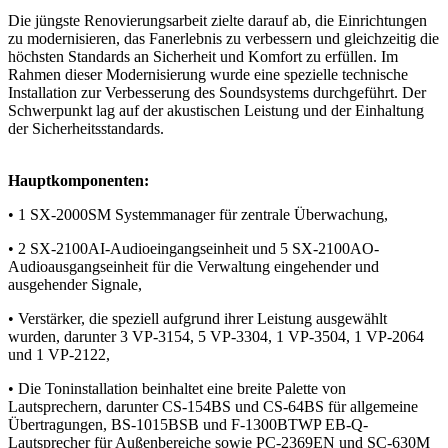
Die jüngste Renovierungsarbeit zielte darauf ab, die Einrichtungen
zu modernisieren, das Fanerlebnis zu verbessern und gleichzeitig die
höchsten Standards an Sicherheit und Komfort zu erfüllen. Im
Rahmen dieser Modernisierung wurde eine spezielle technische
Installation zur Verbesserung des Soundsystems durchgeführt. Der
Schwerpunkt lag auf der akustischen Leistung und der Einhaltung
der Sicherheitsstandards.
Hauptkomponenten:
• 1 SX-2000SM Systemmanager für zentrale Überwachung,
• 2 SX-2100AI-Audioeingangseinheit und 5 SX-2100AO-
Audioausgangseinheit für die Verwaltung eingehender und
ausgehender Signale,
• Verstärker, die speziell aufgrund ihrer Leistung ausgewählt
wurden, darunter 3 VP-3154, 5 VP-3304, 1 VP-3504, 1 VP-2064
und 1 VP-2122,
• Die Toninstallation beinhaltet eine breite Palette von
Lautsprechern, darunter CS-154BS und CS-64BS für allgemeine
Übertragungen, BS-1015BSB und F-1300BTWP EB-Q-
Lautsprecher für Außenbereiche sowie PC-2369EN und SC-630M