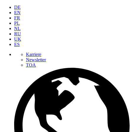
DE
EN
FR
PL
NL
RU
UK
ES
Karriere
Newsletter
TOA