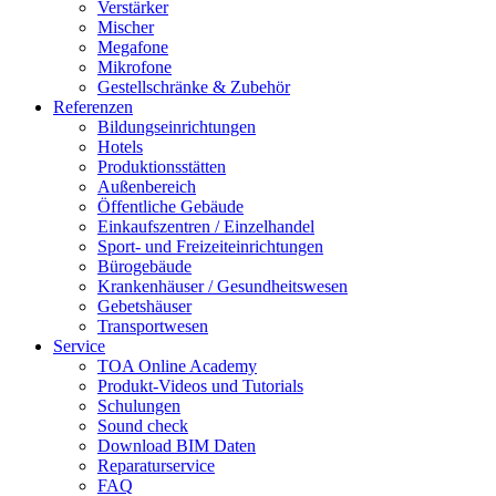
Verstärker
Mischer
Megafone
Mikrofone
Gestellschränke & Zubehör
Referenzen
Bildungseinrichtungen
Hotels
Produktionsstätten
Außenbereich
Öffentliche Gebäude
Einkaufszentren / Einzelhandel
Sport- und Freizeiteinrichtungen
Bürogebäude
Krankenhäuser / Gesundheitswesen
Gebetshäuser
Transportwesen
Service
TOA Online Academy
Produkt-Videos und Tutorials
Schulungen
Sound check
Download BIM Daten
Reparaturservice
FAQ