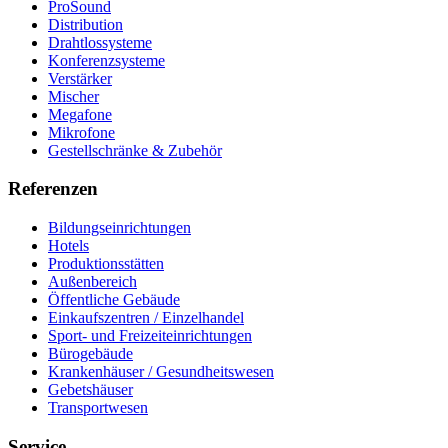
ProSound
Distribution
Drahtlossysteme
Konferenzsysteme
Verstärker
Mischer
Megafone
Mikrofone
Gestellschränke & Zubehör
Referenzen
Bildungseinrichtungen
Hotels
Produktionsstätten
Außenbereich
Öffentliche Gebäude
Einkaufszentren / Einzelhandel
Sport- und Freizeiteinrichtungen
Bürogebäude
Krankenhäuser / Gesundheitswesen
Gebetshäuser
Transportwesen
Service