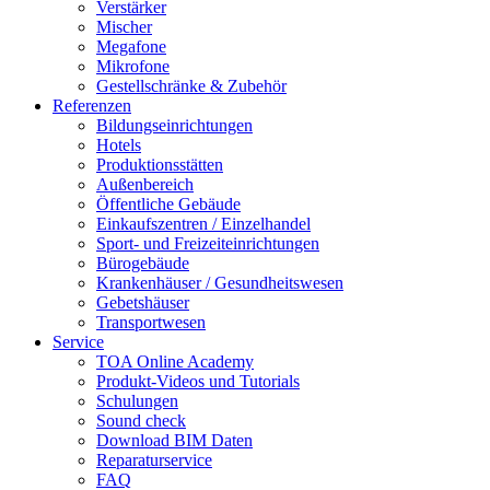
Verstärker
Mischer
Megafone
Mikrofone
Gestellschränke & Zubehör
Referenzen
Bildungseinrichtungen
Hotels
Produktionsstätten
Außenbereich
Öffentliche Gebäude
Einkaufszentren / Einzelhandel
Sport- und Freizeiteinrichtungen
Bürogebäude
Krankenhäuser / Gesundheitswesen
Gebetshäuser
Transportwesen
Service
TOA Online Academy
Produkt-Videos und Tutorials
Schulungen
Sound check
Download BIM Daten
Reparaturservice
FAQ