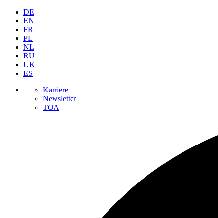
DE
EN
FR
PL
NL
RU
UK
ES
Karriere
Newsletter
TOA