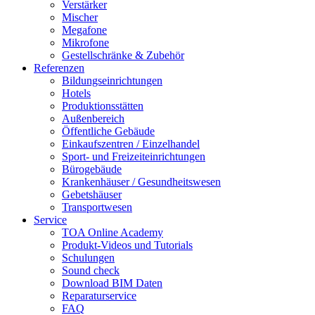
Verstärker
Mischer
Megafone
Mikrofone
Gestellschränke & Zubehör
Referenzen
Bildungseinrichtungen
Hotels
Produktionsstätten
Außenbereich
Öffentliche Gebäude
Einkaufszentren / Einzelhandel
Sport- und Freizeiteinrichtungen
Bürogebäude
Krankenhäuser / Gesundheitswesen
Gebetshäuser
Transportwesen
Service
TOA Online Academy
Produkt-Videos und Tutorials
Schulungen
Sound check
Download BIM Daten
Reparaturservice
FAQ