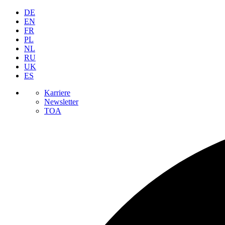
DE
EN
FR
PL
NL
RU
UK
ES
Karriere
Newsletter
TOA