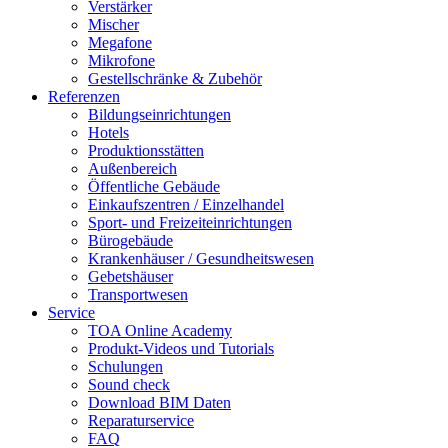
Verstärker
Mischer
Megafone
Mikrofone
Gestellschränke & Zubehör
Referenzen
Bildungseinrichtungen
Hotels
Produktionsstätten
Außenbereich
Öffentliche Gebäude
Einkaufszentren / Einzelhandel
Sport- und Freizeiteinrichtungen
Bürogebäude
Krankenhäuser / Gesundheitswesen
Gebetshäuser
Transportwesen
Service
TOA Online Academy
Produkt-Videos und Tutorials
Schulungen
Sound check
Download BIM Daten
Reparaturservice
FAQ