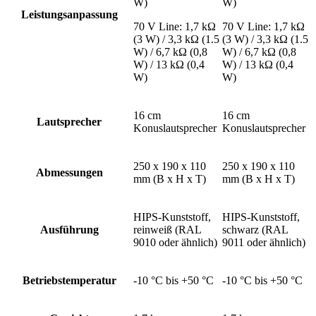
W)
W)
Leistungsanpassung
70 V Line: 1,7 kΩ
70 V Line: 1,7 kΩ
(3 W) / 3,3 kΩ (1.5
(3 W) / 3,3 kΩ (1.5
W) / 6,7 kΩ (0,8
W) / 6,7 kΩ (0,8
W) / 13 kΩ (0,4
W) / 13 kΩ (0,4
W)
W)
16 cm
16 cm
Lautsprecher
Konuslautsprecher
Konuslautsprecher
250 x 190 x 110
250 x 190 x 110
Abmessungen
mm (B x H x T)
mm (B x H x T)
HIPS-Kunststoff,
HIPS-Kunststoff,
Ausführung
reinweiß (RAL
schwarz (RAL
9010 oder ähnlich)
9011 oder ähnlich)
Betriebstemperatur
-10 °C bis +50 °C
-10 °C bis +50 °C