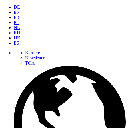
DE
EN
FR
PL
NL
RU
UK
ES
Karriere
Newsletter
TOA