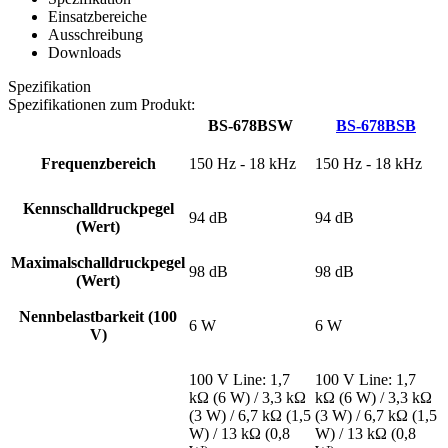
Einsatzbereiche
Ausschreibung
Downloads
Spezifikation
Spezifikationen zum Produkt:
BS-678BSW
BS-678BSB
Frequenzbereich
150 Hz - 18 kHz
150 Hz - 18 kHz
Kennschalldruckpegel
94 dB
94 dB
(Wert)
Maximalschalldruckpegel
98 dB
98 dB
(Wert)
Nennbelastbarkeit (100
6 W
6 W
V)
100 V Line: 1,7
100 V Line: 1,7
kΩ (6 W) / 3,3 kΩ
kΩ (6 W) / 3,3 kΩ
(3 W) / 6,7 kΩ (1,5
(3 W) / 6,7 kΩ (1,5
W) / 13 kΩ (0,8
W) / 13 kΩ (0,8