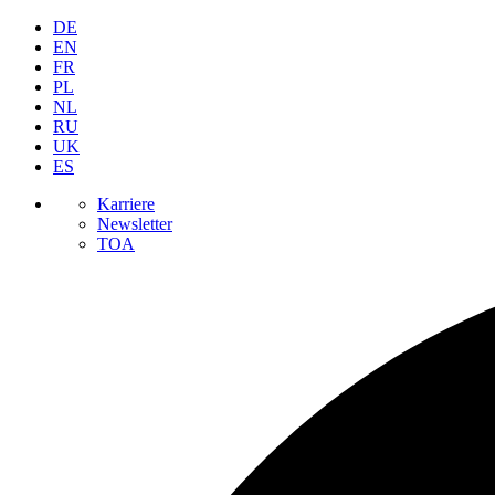
DE
EN
FR
PL
NL
RU
UK
ES
Karriere
Newsletter
TOA