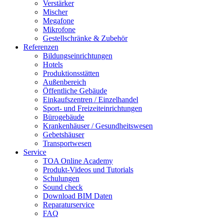
Verstärker
Mischer
Megafone
Mikrofone
Gestellschränke & Zubehör
Referenzen
Bildungseinrichtungen
Hotels
Produktionsstätten
Außenbereich
Öffentliche Gebäude
Einkaufszentren / Einzelhandel
Sport- und Freizeiteinrichtungen
Bürogebäude
Krankenhäuser / Gesundheitswesen
Gebetshäuser
Transportwesen
Service
TOA Online Academy
Produkt-Videos und Tutorials
Schulungen
Sound check
Download BIM Daten
Reparaturservice
FAQ