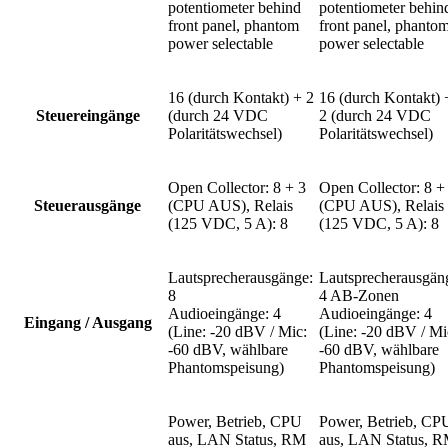
potentiometer behind
potentiometer behin
front panel, phantom
front panel, phanto
power selectable
power selectable
16 (durch Kontakt) + 2
16 (durch Kontakt) 
Steuereingänge
(durch 24 VDC
2 (durch 24 VDC
Polaritätswechsel)
Polaritätswechsel)
Open Collector: 8 + 3
Open Collector: 8 +
Steuerausgänge
(CPU AUS), Relais
(CPU AUS), Relais
(125 VDC, 5 A): 8
(125 VDC, 5 A): 8
Lautsprecherausgänge:
Lautsprecherausgän
8
4 AB-Zonen
Audioeingänge: 4
Audioeingänge: 4
Eingang / Ausgang
(Line: -20 dBV / Mic:
(Line: -20 dBV / Mi
-60 dBV, wählbare
-60 dBV, wählbare
Phantomspeisung)
Phantomspeisung)
Power, Betrieb, CPU
Power, Betrieb, CP
aus, LAN Status, RM
aus, LAN Status, 