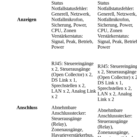
Status
Status
Notfallstatusfehler:
Notfallstatusfehler:
Generell, Netzwerk,
Generell, Netzwerk,
Anzeigen
Notfallmikrofon,
Notfallmikrofon,
Sicherung, Power,
Sicherung, Power,
CPU, Zonen
CPU, Zonen
Verstärkerstatus:
Verstärkerstatus:
Signal, Peak, Betrieb,
Signal, Peak, Betrie
Power
Power
RJ45: Steuereingänge
RJ45: Steuereingän
x 2, Steuerausgänge
x 2, Steuerausgänge
(Open Collector) x 2,
(Open Collector) x 2
DS Link x 1,
DS Link x 1,
Sprechstellen x 2,
Sprechstellen x 2,
LAN x 2, Analog Link
LAN x 2, Analog
x 2
Link x 2
Anschluss
Abnehmbare
Abnehmbare
Anschlussstecker:
Anschlussstecker:
Steuerausgänge
Steuerausgänge
(Relay),
(Relay),
Zonenausgänge,
Zonenausgänge,
Havarieverstärkerbus,