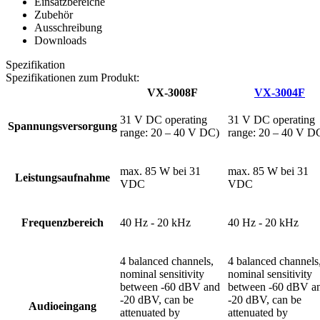
Einsatzbereiche
Zubehör
Ausschreibung
Downloads
Spezifikation
Spezifikationen zum Produkt:
VX-3008F
VX-3004F
31 V DC operating
31 V DC operating
Spannungsversorgung
range: 20 – 40 V DC)
range: 20 – 40 V D
max. 85 W bei 31
max. 85 W bei 31
Leistungsaufnahme
VDC
VDC
Frequenzbereich
40 Hz - 20 kHz
40 Hz - 20 kHz
4 balanced channels,
4 balanced channels
nominal sensitivity
nominal sensitivity
between -60 dBV and
between -60 dBV a
-20 dBV, can be
-20 dBV, can be
Audioeingang
attenuated by
attenuated by