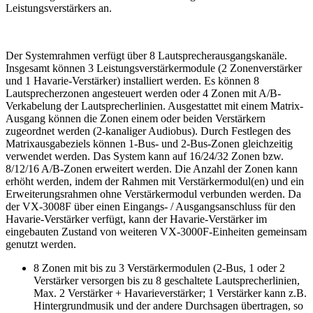
Leistungsverstärkers an.
Der Systemrahmen verfügt über 8 Lautsprecherausgangskanäle.
Insgesamt können 3 Leistungsverstärkermodule (2 Zonenverstärker
und 1 Havarie-Verstärker) installiert werden. Es können 8
Lautsprecherzonen angesteuert werden oder 4 Zonen mit A/B-
Verkabelung der Lautsprecherlinien. Ausgestattet mit einem Matrix-
Ausgang können die Zonen einem oder beiden Verstärkern
zugeordnet werden (2-kanaliger Audiobus). Durch Festlegen des
Matrixausgabeziels können 1-Bus- und 2-Bus-Zonen gleichzeitig
verwendet werden. Das System kann auf 16/24/32 Zonen bzw.
8/12/16 A/B-Zonen erweitert werden. Die Anzahl der Zonen kann
erhöht werden, indem der Rahmen mit Verstärkermodul(en) und ein
Erweiterungsrahmen ohne Verstärkermodul verbunden werden. Da
der VX-3008F über einen Eingangs- / Ausgangsanschluss für den
Havarie-Verstärker verfügt, kann der Havarie-Verstärker im
eingebauten Zustand von weiteren VX-3000F-Einheiten gemeinsam
genutzt werden.
8 Zonen mit bis zu 3 Verstärkermodulen (2-Bus, 1 oder 2
Verstärker versorgen bis zu 8 geschaltete Lautsprecherlinien,
Max. 2 Verstärker + Havarieverstärker; 1 Verstärker kann z.B.
Hintergrundmusik und der andere Durchsagen übertragen, so