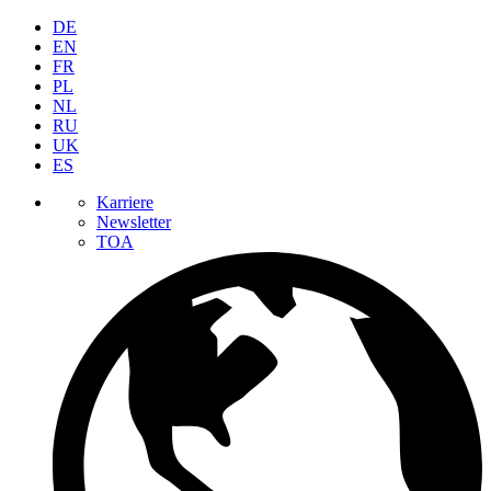
DE
EN
FR
PL
NL
RU
UK
ES
Karriere
Newsletter
TOA