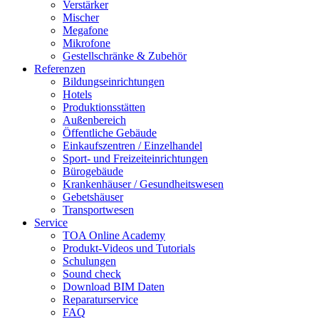
Verstärker
Mischer
Megafone
Mikrofone
Gestellschränke & Zubehör
Referenzen
Bildungseinrichtungen
Hotels
Produktionsstätten
Außenbereich
Öffentliche Gebäude
Einkaufszentren / Einzelhandel
Sport- und Freizeiteinrichtungen
Bürogebäude
Krankenhäuser / Gesundheitswesen
Gebetshäuser
Transportwesen
Service
TOA Online Academy
Produkt-Videos und Tutorials
Schulungen
Sound check
Download BIM Daten
Reparaturservice
FAQ