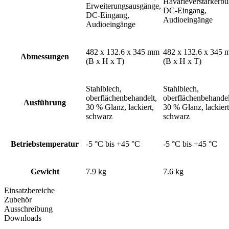
Havarieverstärkerbu
Erweiterungsausgänge,
DC-Eingang,
DC-Eingang,
Audioeingänge
Audioeingänge
482 x 132.6 x 345 mm
482 x 132.6 x 345
Abmessungen
(B x H x T)
(B x H x T)
Stahlblech,
Stahlblech,
oberflächenbehandelt,
oberflächenbehandel
Ausführung
30 % Glanz, lackiert,
30 % Glanz, lackiert
schwarz
schwarz
Betriebstemperatur
-5 °C bis +45 °C
-5 °C bis +45 °C
Gewicht
7.9 kg
7.6 kg
Einsatzbereiche
Zubehör
Ausschreibung
Downloads