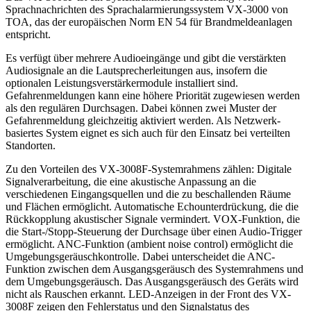
Sprachnachrichten des Sprachalarmierungssystem VX-3000 von
TOA, das der europäischen Norm EN 54 für Brandmeldeanlagen
entspricht.
Es verfügt über mehrere Audioeingänge und gibt die verstärkten
Audiosignale an die Lautsprecherleitungen aus, insofern die
optionalen Leistungsverstärkermodule installiert sind.
Gefahrenmeldungen kann eine höhere Priorität zugewiesen werden
als den regulären Durchsagen. Dabei können zwei Muster der
Gefahrenmeldung gleichzeitig aktiviert werden. Als Netzwerk-
basiertes System eignet es sich auch für den Einsatz bei verteilten
Standorten.
Zu den Vorteilen des VX-3008F-Systemrahmens zählen: Digitale
Signalverarbeitung, die eine akustische Anpassung an die
verschiedenen Eingangsquellen und die zu beschallenden Räume
und Flächen ermöglicht. Automatische Echounterdrückung, die die
Rückkopplung akustischer Signale vermindert. VOX-Funktion, die
die Start-/Stopp-Steuerung der Durchsage über einen Audio-Trigger
ermöglicht. ANC-Funktion (ambient noise control) ermöglicht die
Umgebungsgeräuschkontrolle. Dabei unterscheidet die ANC-
Funktion zwischen dem Ausgangsgeräusch des Systemrahmens und
dem Umgebungsgeräusch. Das Ausgangsgeräusch des Geräts wird
nicht als Rauschen erkannt. LED-Anzeigen in der Front des VX-
3008F zeigen den Fehlerstatus und den Signalstatus des