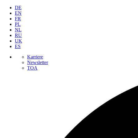
DE
EN
FR
PL
NL
RU
UK
ES
Karriere
Newsletter
TOA