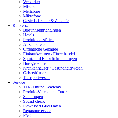
Verstärker
Mischer
Megafone
Mikrofone
Gestellschränke & Zubehör
Referenzen
Bildungseinrichtungen
Hotels
Produktionsstätten
Außenbereich
Öffentliche Gebäude
Einkaufszentren / Einzelhandel
Sport- und Freizeiteinrichtungen
Bürogebäude
Krankenhäuser / Gesundheitswesen
Gebetshäuser
Transportwesen
Service
TOA Online Academy
Produkt-Videos und Tutorials
Schulungen
Sound check
Download BIM Daten
Reparaturservice
FAQ